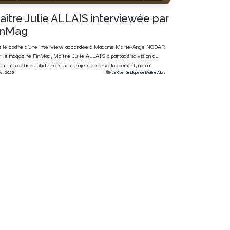
aître Julie ALLAIS interviewée par
inMag
s le cadre d’une interview accordée à Madame Marie-Ange NODAR
r le magazine FinMag, Maître Julie ALLAIS a partagé sa vision du
er, ses défis quotidiens et ses projets de développement, notam...
nv. 2025
Le Coin Juridique de Maître Allais