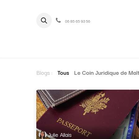
06 85 65 93 56
Accueil
Notre cabinet
Domaines d'act
Blogs :
Tous
Le Coin Juridique de Maît
Julie Allais