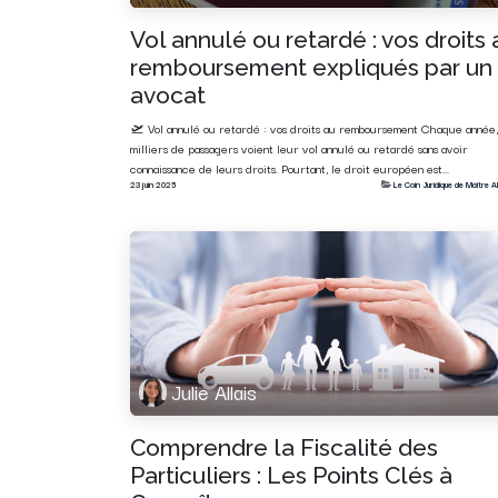
Vol annulé ou retardé : vos droits 
remboursement expliqués par un
avocat
🛫 Vol annulé ou retardé : vos droits au remboursement Chaque année,
milliers de passagers voient leur vol annulé ou retardé sans avoir
connaissance de leurs droits. Pourtant, le droit européen est...
23 juin 2025
Le Coin Juridique de Maître Al
Julie Allais
Comprendre la Fiscalité des
Particuliers : Les Points Clés à