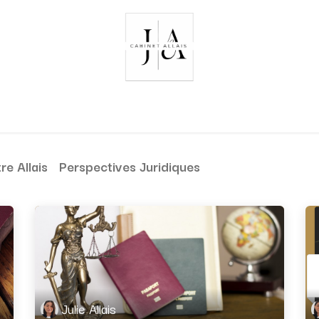
ivité
Compétences
Avis clients
Prestations et Tarifs
re Allais
Perspectives Juridiques
Julie Allais