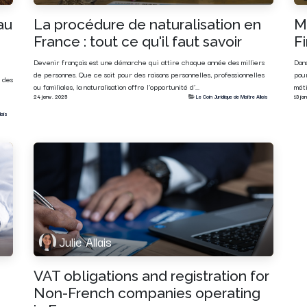
au
La procédure de naturalisation en
M
France : tout ce qu'il faut savoir
F
Devenir français est une démarche qui attire chaque année des milliers
Dan
de personnes. Que ce soit pour des raisons personnelles, professionnelles
pou
 des
ou familiales, la naturalisation offre l’opportunité d’...
méti
24 janv. 2025
Le Coin Juridique de Maître Allais
13 ja
lais
Julie Allais
VAT obligations and registration for
Non-French companies operating